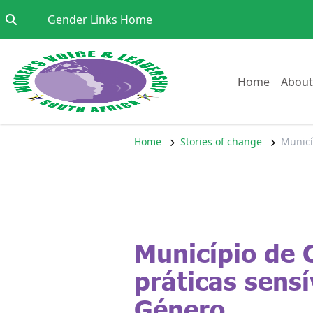
Skip to content
Go to:
Gender Links Home
Go to:
Home
About
Home
Stories of change
Municí
Município de 
práticas sensí
Género