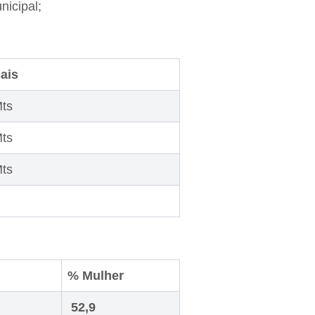
icipal;
ais
ts
ts
ts
% Mulher
52,9