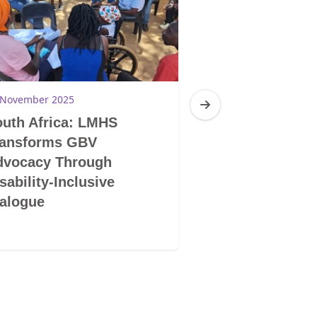
 November 2025
28 November 2025
uth Africa: LMHS
South Africa: 
ransforms GBV
LGBTIQ+ Does 
dvocacy Through
Mentality and S
sability-Inclusive
Human Being
alogue