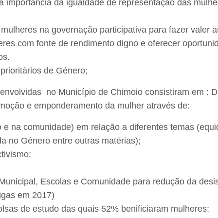
 importância da igualdade de representação das mulher
mulheres na governação participativa para fazer valer 
es com fonte de rendimento digno e oferecer oportuni
os.
prioritários de Género;
senvolvidas no Município de Chimoio consistiram em : 
moção e emponderamento da mulher através de:
io e na comunidade) em relação a diferentes temas (eq
a no Género entre outras matérias);
tivismo;
Municipal, Escolas e Comunidade para redução da desist
rigas em 2017)
olsas de estudo das quais 52% benificiaram mulheres;