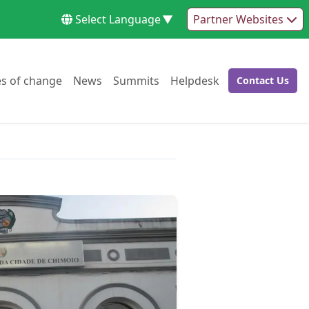
Select Language
▼
Partner Websites
Go to:
Go to:
Go to:
Go to:
es of change
News
Summits
Helpdesk
Contact Us
Go to: