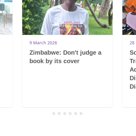
9 March 2026
28
Zimbabwe: Don't judge a
So
book by its cover
T
A
Di
Di