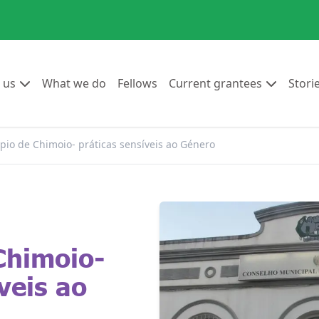
Go to:
Go to:
Go to:
Go to:
 us
What we do
Fellows
Current grantees
Stori
pio de Chimoio- práticas sensíveis ao Género
Chimoio-
veis ao