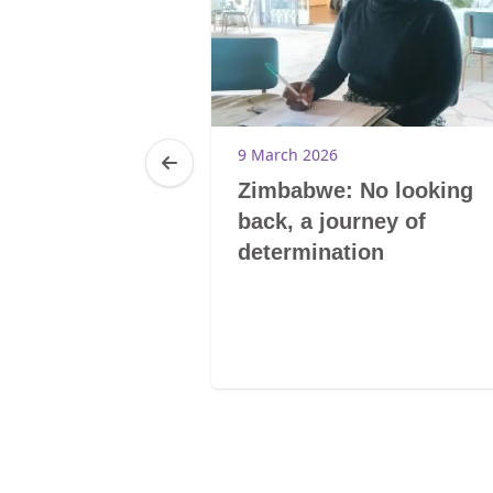
9 March 2026
Zimbabwe: No looking
back, a journey of
determination
20
0-Tsoelikana
E