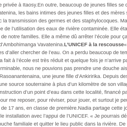
e privée à Itaosy.En outre, beaucoup de jeunes filles se
tenina, les bains intimes des jeunes filles et des mères s
ec la transmission des germes et des staphylocoques. M
 de l’utilisation des eaux de rivière contaminée. Elle ét
 de notre familles. Elle a même dû arrêter l’école pour 
ny d’Ambohimanga Vavatenina.
L’UNICEF à la rescousse
«
lles d’aller chercher de l’eau. On a perdu beaucoup de te
fait à l’école est très réduit et quelque fois je n’arrive p
interminable, nous ne pouvions pas prendre une douche ai
Rasoanantenaina, une jeune fille d’Ankiririka. Depuis des
ne source souterraine à plus d’un kilomètre de son villag
struction d’un point d’eau dans cette localité, financé p
ur me reposer, pour réviser, pour jouer, et surtout je p
lle de 17 ans, en classe de première.Nadia partage cette j
lle installation avec l’appui de l’UNICEF. « Je pourrais
uche familiale et quitter le lieu public dans la rivière. De 