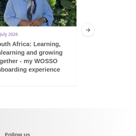
July 2026
30 June 2026
uth Africa: Learning,
South Africa: 
learning and growing
had a festival
ogether - my WOSSO
would be it
boarding experience
Follow us