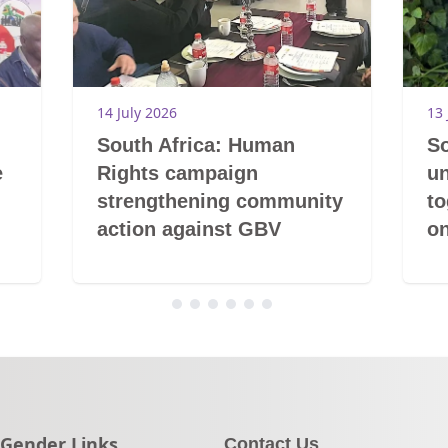
14 July 2026
13 
South Africa: Human
So
e
Rights campaign
un
strengthening community
t
action against GBV
on
Go to:
Gender Links
Contact Us