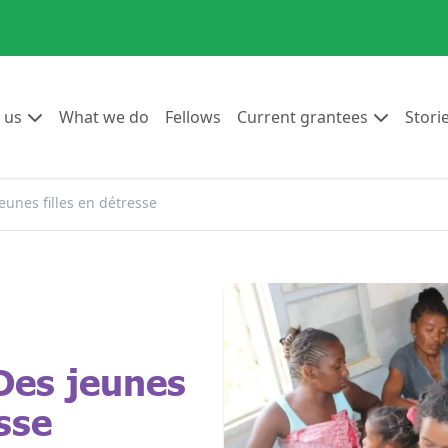
Go to:
Go to:
Go to:
Go to:
 us
What we do
Fellows
Current grantees
Stori
unes filles en détresse
Des jeunes
esse