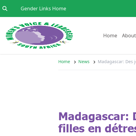
Skip to content
Go to:
Gender Links Home
Go to:
Home
About
Home
News
Madagascar: Des je
Madagascar: 
filles en détr