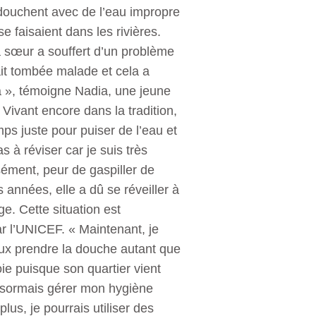
 douchent avec de l’eau impropre
e faisaient dans les rivières.
a sœur a souffert d’un problème
ait tombée malade et cela a
ça », témoigne Nadia, une jeune
 Vivant encore dans la tradition,
mps juste pour puiser de l’eau et
as à réviser car je suis très
sément, peur de gaspiller de
 années, elle a dû se réveiller à
e. Cette situation est
ar l’UNICEF. « Maintenant, je
eux prendre la douche autant que
oie puisque son quartier vient
 désormais gérer mon hygiène
plus, je pourrais utiliser des