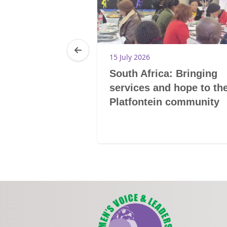
15 July 2026
a: Highlights
South Africa: Bringing
eorge Human
services and hope to th
reness
Platfontein community