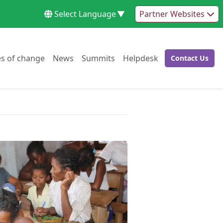
Select Language
▼
Partner Websites
Go to:
Go to:
Go to:
Go to:
es of change
News
Summits
Helpdesk
Contact Us
Go to: