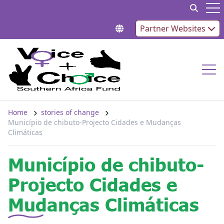
Skip to content
Op
Partner Websites
Op
Home
stories of change
Município de chibuto-Projecto Cidades e Mudanças
Climáticas
Município de chibuto-
Projecto Cidades e
Mudanças Climáticas