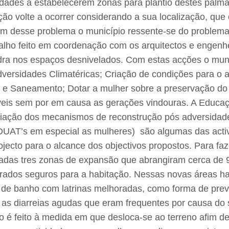
ades a estabelecerem zonas para plantio destes palmar
ão volte a ocorrer considerando a sua localização, que 
lém desse problema o município ressente-se do problema
alho feito em coordenação com os arquitectos e engenhe
dra nos espaços desnivelados. Com estas acções o muni
ersidades Climatéricas; Criação de condições para o ace
 e Saneamento; Dotar a mulher sobre a preservação do
íveis sem por em causa as gerações vindouras. A Educaç
riação dos mecanismos de reconstrução pós adversidad
e DUAT’s em especial as mulheres) são algumas das acti
jecto para o alcance dos objectivos propostos. Para fa
riadas tres zonas de expansão que abrangiram cerca de
erados seguros para a habitação. Nessas novas áreas ha
s de banho com latrinas melhoradas, como forma de prev
as diarreias agudas que eram frequentes por causa do 
o é feito à medida em que desloca-se ao terreno afim de 