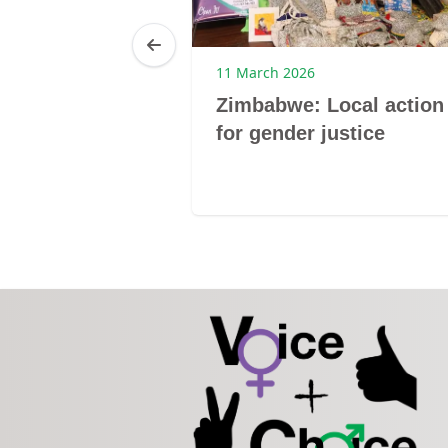
25
11 March 2026
Brenda
Zimbabwe: Local action
ibagwe
for gender justice