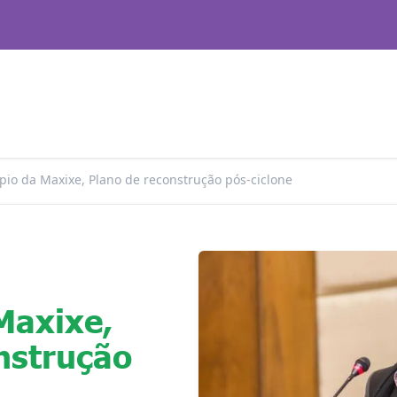
pio da Maxixe, Plano de reconstrução pós-ciclone
Maxixe,
nstrução