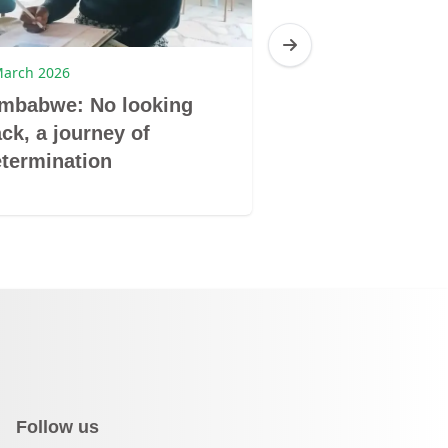
March 2026
9 March 2026
imbabwe: No looking
Zimbabwe: Don
ck, a journey of
book by its co
termination
Follow us