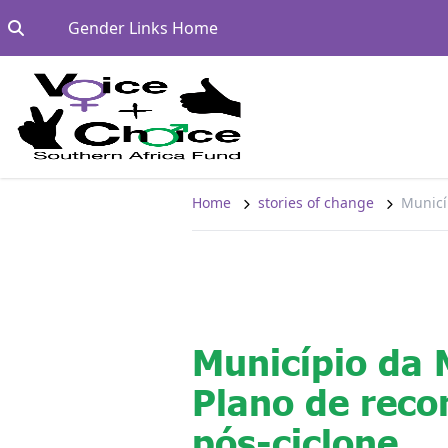
Skip to content
Go to:
Gender Links Home
Home
stories of change
Municí
Município da 
Plano de reco
pós-ciclone