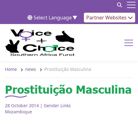
Skip to content
Op
Select Language
▼
Partner Websites
Op
Home
news
Prostituição Masculina
Prostituição Masculina
28 October 2014
| Gender Links
Mozambique