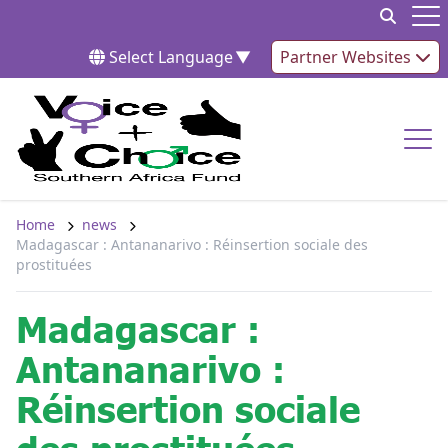
Skip to content
Op
Select Language
▼
Partner Websites
Op
Home
news
Madagascar : Antananarivo : Réinsertion sociale des
prostituées
Madagascar :
Antananarivo :
Réinsertion sociale
des prostituées