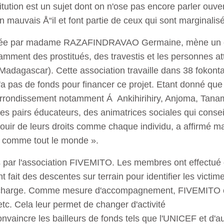
titution est un sujet dont on n'ose pas encore parler ouv
un mauvais Å“il et font partie de ceux qui sont marginalis
idée par madame RAZAFINDRAVAO Germaine, mène un com
tamment des prostitués, des travestis et les personnes 
Madagascar). Cette association travaille dans 38 fokonta
'a pas de fonds pour financer ce projet. Etant donné que
e arrondissement notamment Á Ankihirihiry, Anjoma, Ta
s pairs éducateurs, des animatrices sociales qui conseil
jouir de leurs droits comme chaque individu, a affir
e comme tout le monde ».
es par l'association FIVEMITO. Les membres ont effectué 
nt fait des descentes sur terrain pour identifier les victim
n charge. Comme mesure d'accompagnement, FIVEMITO of
etc. Cela leur permet de changer d'activité
convaincre les bailleurs de fonds tels que l'UNICEF et d'a