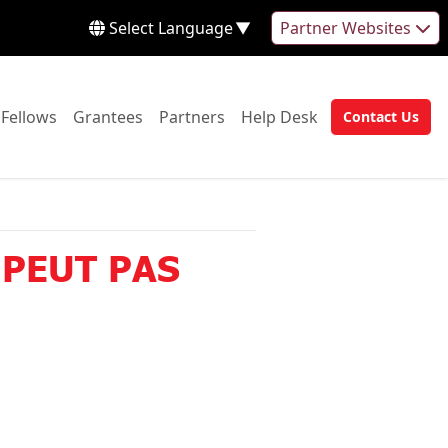
Select Language
▼
Partner Websites
 to:
Go to:
Go to:
Go to:
Go to:
Fellows
Grantees
Partners
Help Desk
Contact Us
Go to:
 PEUT PAS