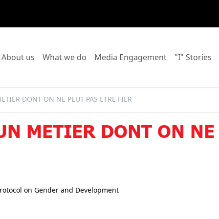
o to:
Go to:
Go to:
Go to:
Go
About us
What we do
Media Engagement
"I" Stories
ETIER DONT ON NE PEUT PAS ETRE FIER
 UN METIER DONT ON NE
rotocol on Gender and Development