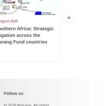
August 2026
3 August 2026
uthern Africa: Strategic
Botswana: Tur
tigation across the
victories into 
rang Fund countries
protection
Follow us
© 2026 Marang. All rights