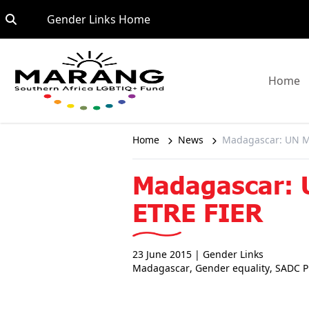
Skip to content
Go to:
Gender Links Home
G
Home
Home
News
Madagascar: UN M
Madagascar:
ETRE FIER
23 June 2015
| Gender Links
Madagascar
,
Gender equality
,
SADC P