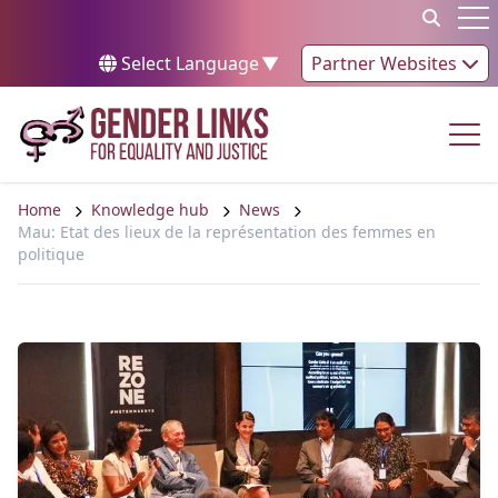
Skip to content
Op
Select Language
▼
Partner Websites
Op
Home
Knowledge hub
News
Mau: Etat des lieux de la représentation des femmes en
politique