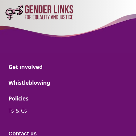
Go to:
Get involved
Go to:
Whistleblowing
Go to:
Policies
Go to:
Ts & Cs
Contact us