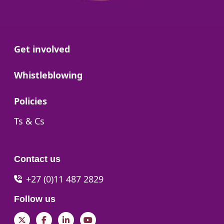
Go to:
Get involved
Go to:
Whistleblowing
Go to:
Policies
Go to:
Ts & Cs
Contact us
+27 (0)11 487 2829
Follow us