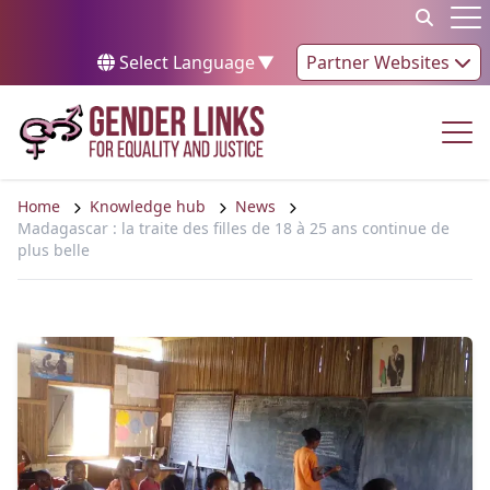
Skip to content
Op
Select Language
▼
Partner Websites
Op
Home
Knowledge hub
News
Madagascar : la traite des filles de 18 à 25 ans continue de
plus belle