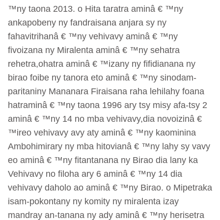
™ny taona 2013. o Hita taratra aminâ € ™ny
ankapobeny ny fandraisana anjara sy ny
fahavitrihanâ € ™ny vehivavy aminâ € ™ny
fivoizana ny Miralenta aminâ € ™ny sehatra
rehetra,ohatra aminâ € ™izany ny fifidianana ny
birao foibe ny tanora eto aminâ € ™ny sinodam-
paritaniny Mananara Firaisana raha lehilahy foana
hatraminâ € ™ny taona 1996 ary tsy misy afa-tsy 2
aminâ € ™ny 14 no mba vehivavy,dia novoizinâ €
™ireo vehivavy avy aty aminâ € ™ny kaominina
Ambohimirary ny mba hitovianâ € ™ny lahy sy vavy
eo aminâ € ™ny fitantanana ny Birao dia lany ka
Vehivavy no filoha ary 6 aminâ € ™ny 14 dia
vehivavy daholo ao aminâ € ™ny Birao. o Mipetraka
isam-pokontany ny komity ny miralenta izay
mandray an-tanana ny ady aminâ € ™ny herisetra