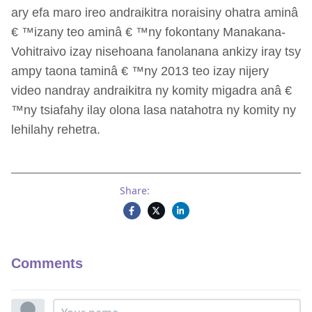
ary efa maro ireo andraikitra noraisiny ohatra aminâ
€ ™izany teo aminâ € ™ny fokontany Manakana-
Vohitraivo izay nisehoana fanolanana ankizy iray tsy
ampy taona taminâ € ™ny 2013 teo izay nijery
video nandray andraikitra ny komity migadra anâ €
™ny tsiafahy ilay olona lasa natahotra ny komity ny
lehilahy rehetra.
Share:
Comments