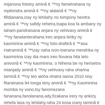
mijanona fotsiny aminâ € ™ny fametrahana ny
mpitondra aminâ € ™ny alalanâ € ™ny
fifidianana,izay ny lehilahy no tompony hevitra
aminâ € ™ny safidy rehetra,tsapa koa fa ambany ny
taham-pandraisana anjara ny vehivavy aminâ €
™ny fanatanterahana ireo anjara biriky ny
kaominina aminâ € ™ny foto-drafitrâ € ™asa.
Hatraminâ € ™izay naha ivon-toerana mendrika ny
kaominina izay dia maro ireo fiovana hita teto
anivonâ € ™ny kaominina. o Nihena be ny herisetra
mianjady aminâ € ™ny vehivavy raha oharina
taminâ € ™ny teo aloha ohatra taona 2010 nisy
fitarainana 94 tonga teny aminâ € ™ny Kaominina
momba ny vono,tsy fanomezana
fananana,fanolanana,ady,fizakana irery ny ankizy
rehefa lasa ny lehilahy.raha 24 kosa izany taminâ €