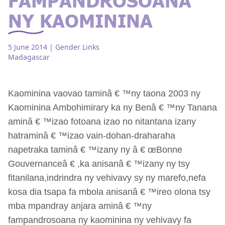
NY KAOMININA
5 June 2014
| Gender Links
Madagascar
Kaominina vaovao taminâ € ™ny taona 2003 ny
Kaominina Ambohimirary ka ny Benâ € ™ny Tanana
aminâ € ™izao fotoana izao no nitantana izany
hatraminâ € ™izao vain-dohan-draharaha
napetraka taminâ € ™izany ny â € œBonne
Gouvernanceâ € ,ka anisanâ € ™izany ny tsy
fitanilana,indrindra ny vehivavy sy ny marefo,nefa
kosa dia tsapa fa mbola anisanâ € ™ireo olona tsy
mba mpandray anjara aminâ € ™ny
fampandrosoana ny kaominina ny vehivavy fa