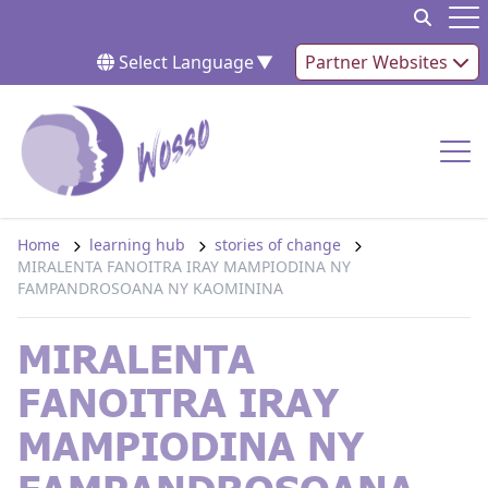
Skip to content
Op
Select Language
▼
Partner Websites
Op
Home
learning hub
stories of change
MIRALENTA FANOITRA IRAY MAMPIODINA NY
FAMPANDROSOANA NY KAOMININA
MIRALENTA
FANOITRA IRAY
MAMPIODINA NY
FAMPANDROSOANA