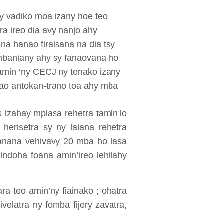
ny vadiko moa izany hoe teo
ra ireo dia avy nanjo ahy
na hanao firaisana na dia tsy
imbaniany ahy sy fanaovana ho
o amin ‘ny CECJ ny tenako izany
a ao antokan-trano toa ahy mba
 izahay mpiasa rehetra tamin’io
herisetra sy ny lalana rehetra
fanana vehivavy 20 mba ho lasa
ndoha foana amin’ireo lehilahy
ra teo amin’ny fiainako ; ohatra
velatra ny fomba fijery zavatra,