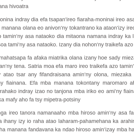
ana hivoatra
nina indray dia efa tsapan’ireo fiaraha-moninai ireo as
 manana olana eo anivon’ny tokantrano ka ataon’izy ireo
o tamin’ny asa nataoko dia mitaona namana indray ka l
 tami’ny asa nataoko. Izany dia nohon’ny traikefa azo
 mahatsapa fa afaka miatrika olana izany hoe sady mi
n’ny tena. Satria moa efa maro ireo traikefa azo tamin
atao tsar any fifandraisana amin’ny olona, miezaka 
 ny fiainana. Efa mba manana tokontany maromaro 
rahako indray izao no tanjona mba iriko eo ami’ny fiai
ka mafy aho fa tsy mipetra-potsiny
a ireo tanora namanaaho mba hiroso amin’ny asa fan
aka ihany izy io raha atao laharam-pahamehana ka arah
raha manana fandavana ka ndao hiroso amin’izay mba han