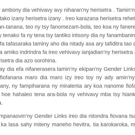
 ambony dia vehivavy avy niharan’ny herisetra . Tamin’
ako izany herisetra izany . Ireo karazana herisetra rehet
an-tanana, teo ny tsy fanomezam-bola, teo koa ny fanere
 tenako fa ny tena tsy tantiko intsony dia ny fanamban
fa tafasaraka taminy aho dia nitady asa ary tafiditra ta
amiko indrindra fa ireo vehivavy ianjadian’ny herisetr
risetra dia azo sorohina.
 dia efa nifanerasera tamin’ny ekipan’ny Gender Links
ofanana maro dia maro izy ireo toy ny ady amin’ny 
izany, ny fampiharana ny miralenta ary koa nanome fio
hoe hahaleo tena ara-bola ny vehivavy mba tsy hianki
a.
panaovin’ny Gender Links ireo dia nitondra fiovana tsa
 ka lasa sahy miteny maneho hevitra, tia karokaroka, mi