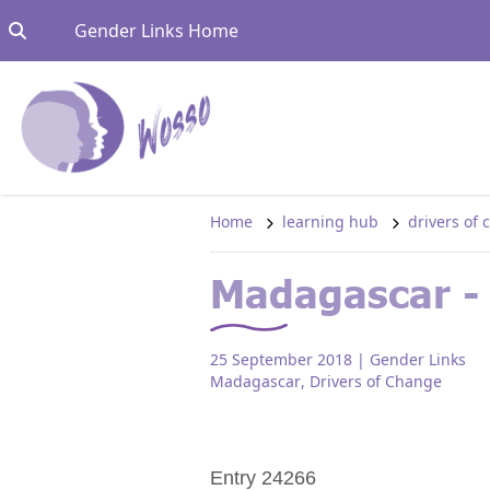
Skip to content
Go to:
Gender Links Home
Home
learning hub
drivers of
Madagascar 
25 September 2018
| Gender Links
Madagascar
,
Drivers of Change
Entry 24266