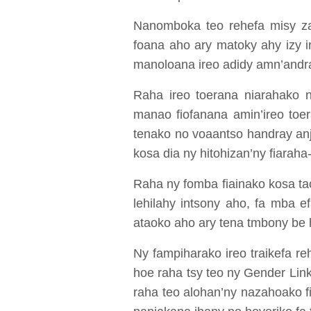
Nanomboka teo rehefa misy zav
foana aho ary matoky ahy izy i
manoloana ireo adidy amn’andraik
Raha ireo toerana niarahako n
manao fiofanana amin’ireo toe
tenako no voaantso handray anja
kosa dia ny hitohizan’ny fiaraha
Raha ny fomba fiainako kosa taor
lehilahy intsony aho, fa mba 
ataoko aho ary tena tmbony be 
Ny fampiharako ireo traikefa re
hoe raha tsy teo ny Gender Links
raha teo alohan’ny nazahoako f