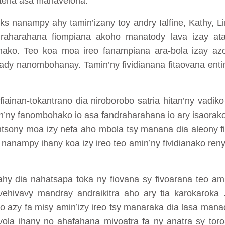
 tena asa mahavelona.
ks nanampy ahy tamin’izany toy andry Ialfine, Kathy, L
raharahana fiompiana akoho manatody lava izay ata
inako. Teo koa moa ireo fanampiana ara-bola izay az
ahady nanombohanay. Tamin’ny fividianana fitaovana enti
ainan-tokantrano dia niroborobo satria hitan’ny vadiko
n’ny fanombohako io asa fandraharahana io ary isaorako 
a intsony moa izy nefa aho mbola tsy manana dia aleony
nanampy ihany koa izy ireo teo amin’ny fividianako reny 
hy dia nahatsapa toka ny fiovana sy fivoarana teo ami
vehivavy mandray andraikitra aho ary tia karokaroka 
o azy fa misy amin’izy ireo tsy manaraka dia lasa man
vola ihany no ahafahana mivoatra fa ny anatra sy toro