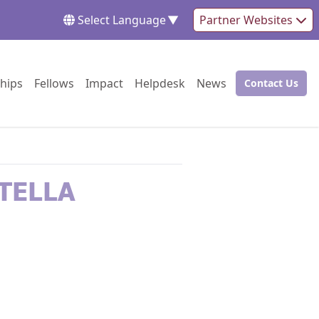
Select Language
▼
Partner Websites
Go to:
Go to:
Go to:
Go to:
Go to:
hips
Fellows
Impact
Helpdesk
News
Contact Us
Go to:
TELLA