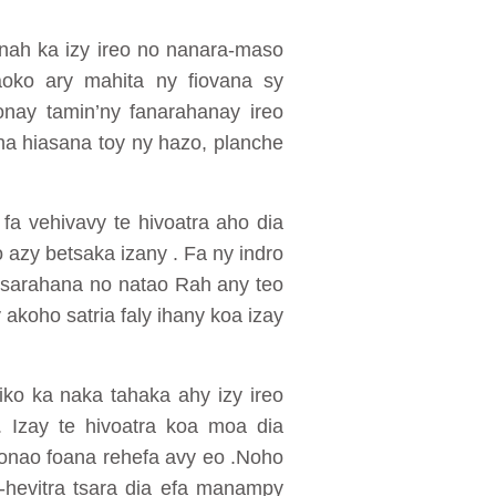
inah ka izy ireo no nanara-maso
oko ary mahita ny fiovana sy
onay tamin’ny fanarahanay ireo
na hiasana toy ny hazo, planche
 fa vehivavy te hivoatra aho dia
azy betsaka izany . Fa ny indro
 fisarahana no natao Rah any teo
akoho satria faly ihany koa izay
ko ka naka tahaka ahy izy ireo
. Izay te hivoatra koa moa dia
aonao foana rehefa avy eo .Noho
-hevitra tsara dia efa manampy