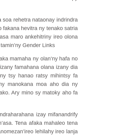
a soa rehetra nataonay indrindra
 fakana hevitra ny tenako satria
asa maro ankehitriny ireo olona
 tamin’ny Gender Links
ezaka mamaha ny olan’ny hafa no
’izany famahana olana izany dia
ny tsy hanao ratsy mihintsy fa
ahy manokana moa aho dia ny
nako. Ary mino sy matoky aho fa
draharahana izay mifanandrify
in’asa. Tena afaka mahaleo tena
omezan’ireo lehilahy ireo lanja