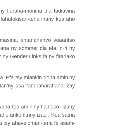
y fiaraha-monina dia tadiavina
 fahatokisan-tena ihany koa aho
amasina, antananarivo voaantso
hana ny sommet dia efa in-4 ny
’ny Gender Links fa ny firariako
ka. Efa tsy miankin-doha amin’ny
lan’ny asa fandraharahana izay
vana teo amin’ny fiainako. Izany
aho ankehitriny izao . Koa satria
ia tsy ahaveloman-tena fa asam-