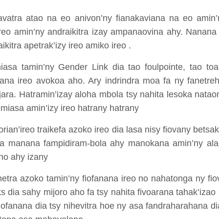
atra atao na eo anivon’ny fianakaviana na eo amin’n
reo amin’ny andraikitra izay ampanaovina ahy. Nanana
itra apetrak’izy ireo amiko ireo .
iasa tamin’ny Gender Link dia tao foulpointe, tao to
rana ireo avokoa aho. Ary indrindra moa fa ny fanetre
ra. Hatramin’izay aloha mbola tsy nahita lesoka nataon
-miasa amin’izy ireo hatrany hatrany
ian’ireo traikefa azoko ireo dia lasa nisy fiovany betsa
efa manana fampidiram-bola ahy manokana amin’ny ala
ho ahy izany
hetra azoko tamin’ny fiofanana ireo no nahatonga ny fio
 dia sahy mijoro aho fa tsy nahita fivoarana tahak’izao 
iofanana dia tsy nihevitra hoe ny asa fandraharahana d