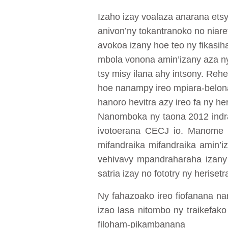
Izaho izay voalaza anarana etsy
anivon’ny tokantranoko no niaret
avokoa izany hoe teo ny fikasih
mbola vonona amin’izany aza ny
tsy misy ilana ahy intsony. Rehe
hoe nanampy ireo mpiara-belona 
hanoro hevitra azy ireo fa ny he
Nanomboka ny taona 2012 indray
ivotoerana CECJ io. Manome fi
mifandraika mifandraika amin’
vehivavy mpandraharaha izany 
satria izay no fototry ny herisetr
Ny fahazoako ireo fiofanana nam
izao lasa nitombo ny traikefako
filoham-pikambanana