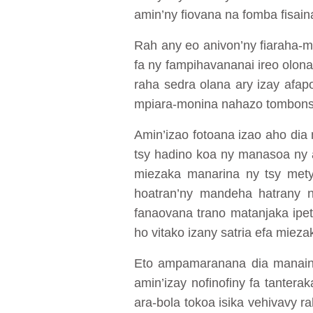
amin’ny fiovana na fomba fisain
Rah any eo anivon’ny fiaraha-mo
fa ny fampihavananai ireo olona
raha sedra olana ary izay afap
mpiara-monina nahazo tombonsoa
Amin’izao fotoana izao aho dia
tsy hadino koa ny manasoa ny a
miezaka manarina ny tsy mety 
hoatran’ny mandeha hatrany
fanaovana trano matanjaka ipet
ho vitako izany satria efa mieza
Eto ampamaranana dia manaing
amin’izay nofinofiny fa tanter
ara-bola tokoa isika vehivavy 