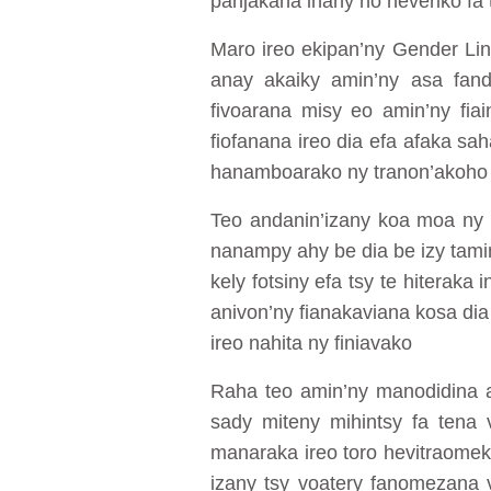
panjakana ihany no heveriko fa
Maro ireo ekipan’ny Gender Lin
anay akaiky amin’ny asa fand
fivoarana misy eo amin’ny fia
fiofanana ireo dia efa afaka s
hanamboarako ny tranon’akoho
Teo andanin’izany koa moa ny fi
nanampy ahy be dia be izy tami
kely fotsiny efa tsy te hiterak
anivon’ny fianakaviana kosa dia 
ireo nahita ny finiavako
Raha teo amin’ny manodidina a
sady miteny mihintsy fa tena 
manaraka ireo toro hevitraomek
izany tsy voatery fanomezana 