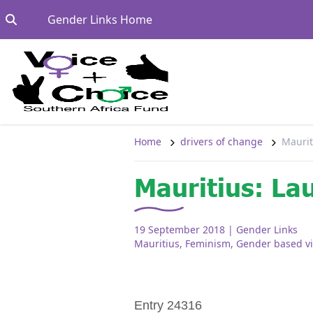
Skip to content
Go to:
Gender Links Home
Home
drivers of change
Maurit
Mauritius: La
19 September 2018
| Gender Links
Mauritius
,
Feminism
,
Gender based vi
Entry 24316