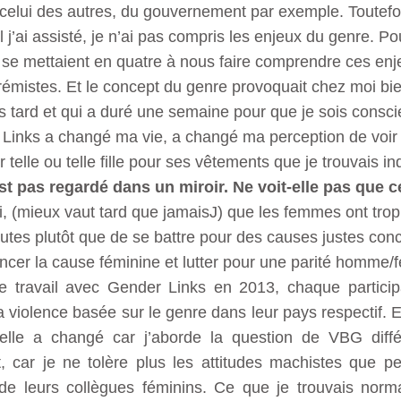
celui des autres, du gouvernement par exemple. Toutefois
 j’ai assisté, je n’ai pas compris les enjeux du genre. Po
se mettaient en quatre à nous faire comprendre ces enj
rémistes. Et le concept du genre provoquait chez moi bie
s tard et qui a duré une semaine pour que je sois conscien
r Links a changé ma vie, a changé ma perception de voir l
r telle ou telle fille pour ses vêtements que je trouvais 
est pas regardé dans un miroir. Ne voit-elle pas que ce
ui, (mieux vaut tard que jamaisJ) que les femmes ont trop
autes plutôt que de se battre pour des causes justes con
vancer la cause féminine et lutter pour une parité homme
de travail avec Gender Links en 2013, chaque partici
 violence basée sur le genre dans leur pays respectif. E
elle a changé car j’aborde la question de VBG dif
 car je ne tolère plus les attitudes machistes que p
 de leurs collègues féminins. Ce que je trouvais norm