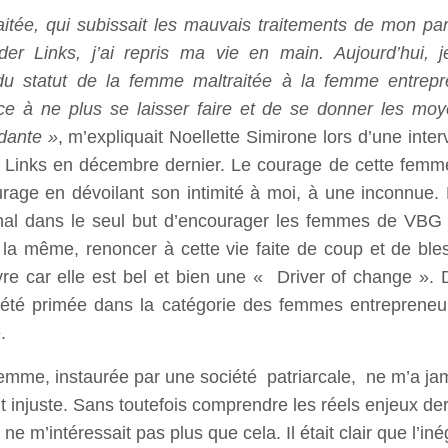
aitée, qui subissait les mauvais traitements de mon par
er Links, j’ai repris ma vie en main. Aujourd’hui, 
u statut de la femme maltraitée à la femme entrepr
e à ne plus se laisser faire et de se donner les moye
dante »
, m’expliquait Noellette Simirone lors d’une inter
 Links en décembre dernier. Le courage de cette femme
urage en dévoilant son intimité à moi, à une inconnue.
rnal dans le seul but d’encourager les femmes de VBG 
 la même, renoncer à cette vie faite de coup et de bles
re car elle est bel et bien une « Driver of change ». D
 a été primée dans la catégorie des femmes entrepren
.
femme, instaurée par une société patriarcale, ne m’a jama
t injuste. Sans toutefois comprendre les réels enjeux der
ne m’intéressait pas plus que cela. Il était clair que l’