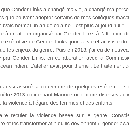
fort que Gender Links a changé ma vie, a changé ma perce
stes que peuvent adopter certains de mes collègues mascu
ouvais normal un an de cela ne l’est plus aujourd’hui.''
 à un atelier organisé par Gender Links à l’attention de
e exécutive de Gender Links, journaliste et activiste du
oqué les enjeux du genre. Puis en 2013, j’ai eu de nouveau
par Gender Links, en collaboration avec la Commissio
’océan indien. L’atelier avait pour thème : Le traitement
j’ai aussi assuré la couverture de quelques événements
ètre 2013 concernant Maurice ou encore diverses activi
 la violence à l’égard des femmes et des enfants.
ire reculer la violence basée sur le genre. Consc
e et les transformer afin qu’ils deviennent « gender awa