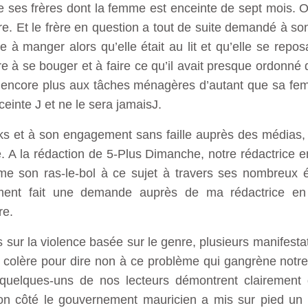
 ses frères dont la femme est enceinte de sept mois. O
e. Et le frère en question a tout de suite demandé à s
à manger alors qu’elle était au lit et qu’elle se repos
e à se bouger et à faire ce qu’il avait presque ordonn
ticipe encore plus aux tâches ménagères d’autant que sa f
nceinte J et ne le sera jamaisJ.
ks et à son engagement sans faille auprès des médias, 
. A la rédaction de 5-Plus Dimanche, notre rédactrice en
ime son ras-le-bol à ce sujet à travers ses nombreux é
emment fait une demande auprès de ma rédactrice en
re.
s sur la violence basée sur le genre, plusieurs manifest
 colère pour dire non à ce problème qui gangrène notre
uelques-uns de nos lecteurs démontrent clairement q
son côté le gouvernement mauricien a mis sur pied un 