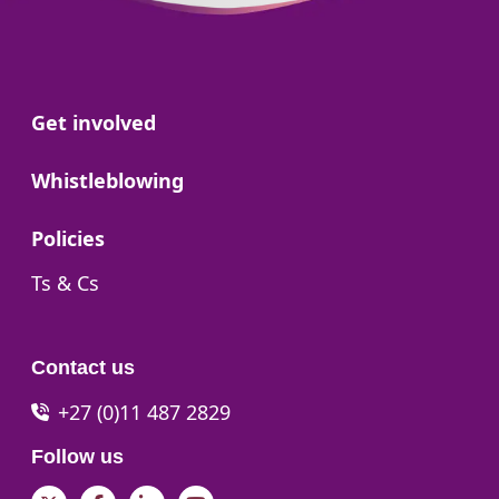
Go to:
Get involved
Go to:
Whistleblowing
Go to:
Policies
Go to:
Ts & Cs
Contact us
+27 (0)11 487 2829
Follow us