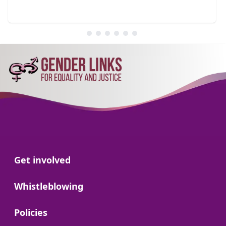
Go to:
Get involved
Go to:
Whistleblowing
Go to:
Policies