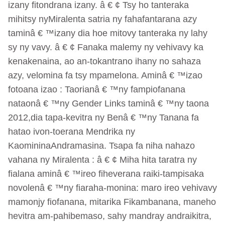
izany fitondrana izany. â € ¢ Tsy ho tanteraka
mihitsy nyMiralenta satria ny fahafantarana azy
taminâ € ™izany dia hoe mitovy tanteraka ny lahy
sy ny vavy. â € ¢ Fanaka malemy ny vehivavy ka
kenakenaina, ao an-tokantrano ihany no sahaza
azy, velomina fa tsy mpamelona. Aminâ € ™izao
fotoana izao : Taorianâ € ™ny fampiofanana
nataonâ € ™ny Gender Links taminâ € ™ny taona
2012,dia tapa-kevitra ny Benâ € ™ny Tanana fa
hatao ivon-toerana Mendrika ny
KaomininaAndramasina. Tsapa fa niha nahazo
vahana ny Miralenta : â € ¢ Miha hita taratra ny
fialana aminâ € ™ireo fiheverana raiki-tampisaka
novolenâ € ™ny fiaraha-monina: maro ireo vehivavy
mamonjy fiofanana, mitarika Fikambanana, maneho
hevitra am-pahibemaso, sahy mandray andraikitra,