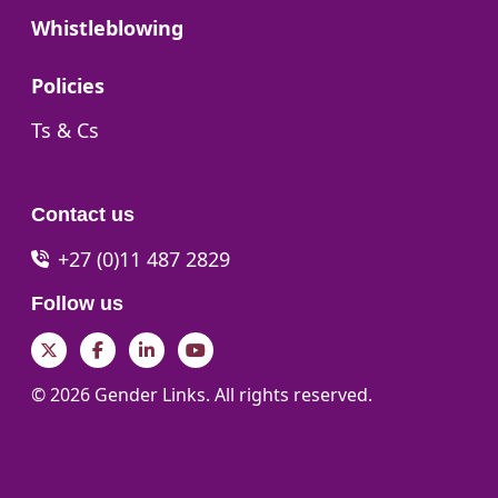
Go to:
Whistleblowing
Go to:
Policies
Go to:
Ts & Cs
Contact us
+27 (0)11 487 2829
Follow us
Twitter
Facebook
LinkedIn
YouTube
© 2026 Gender Links. All rights reserved.