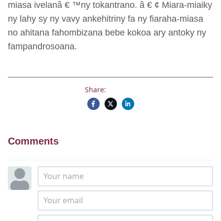
miasa ivelanâ € ™ny tokantrano. â € ¢ Miara-miaiky
ny lahy sy ny vavy ankehitriny fa ny fiaraha-miasa
no ahitana fahombizana bebe kokoa ary antoky ny
fampandrosoana.
Share:
Comments