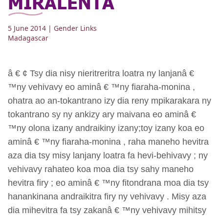
MIRALENTA
5 June 2014
| Gender Links
Madagascar
â € ¢ Tsy dia nisy nieritreritra loatra ny lanjanâ €
™ny vehivavy eo aminâ € ™ny fiaraha-monina ,
ohatra ao an-tokantrano izy dia reny mpikarakara ny
tokantrano sy ny ankizy ary maivana eo aminâ €
™ny olona izany andraikiny izany;toy izany koa eo
aminâ € ™ny fiaraha-monina , raha maneho hevitra
aza dia tsy misy lanjany loatra fa hevi-behivavy ; ny
vehivavy rahateo koa moa dia tsy sahy maneho
hevitra firy ; eo aminâ € ™ny fitondrana moa dia tsy
hanankinana andraikitra firy ny vehivavy . Misy aza
dia mihevitra fa tsy zakanâ € ™ny vehivavy mihitsy