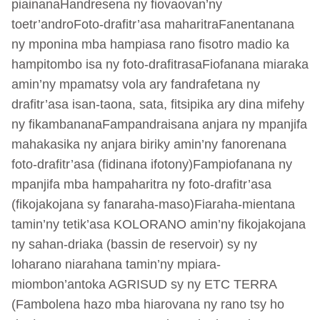
piainanaHandresena ny fiovaovan’ny
toetr’androFoto-drafitr’asa maharitraFanentanana
ny mponina mba hampiasa rano fisotro madio ka
hampitombo isa ny foto-drafitrasaFiofanana miaraka
amin’ny mpamatsy vola ary fandrafetana ny
drafitr’asa isan-taona, sata, fitsipika ary dina mifehy
ny fikambananaFampandraisana anjara ny mpanjifa
mahakasika ny anjara biriky amin’ny fanorenana
foto-drafitr’asa (fidinana ifotony)Fampiofanana ny
mpanjifa mba hampaharitra ny foto-drafitr’asa
(fikojakojana sy fanaraha-maso)Fiaraha-mientana
tamin’ny tetik’asa KOLORANO amin’ny fikojakojana
ny sahan-driaka (bassin de reservoir) sy ny
loharano niarahana tamin’ny mpiara-
miombon’antoka AGRISUD sy ny ETC TERRA
(Fambolena hazo mba hiarovana ny rano tsy ho