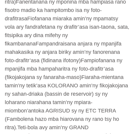
ritra)Fanentanana ny mponina mba hampiasa rano
fisotro madio ka hampitombo isa ny foto-
drafitrasaFiofanana miaraka amin’ny mpamatsy
vola ary fandrafetana ny drafitr’asa isan-taona, sata,
fitsipika ary dina mifehy ny
fikambananaFampandraisana anjara ny mpanjifa
mahakasika ny anjara biriky amin’ny fanorenana
foto-drafitr’asa (fidinana ifotony)Fampiofanana ny
mpanjifa mba hampaharitra ny foto-drafitr’asa
(fikojakojana sy fanaraha-maso)Fiaraha-mientana
tamin’ny tetik’asa KOLORANO amin’ny fikojakojana
ny sahan-driaka (bassin de reservoir) sy ny
loharano niarahana tamin’ny mpiara-
miombon’antoka AGRISUD sy ny ETC TERRA
(Fambolena hazo mba hiarovana ny rano tsy ho
ritra).Teti-bola avy amin’ny GRAND