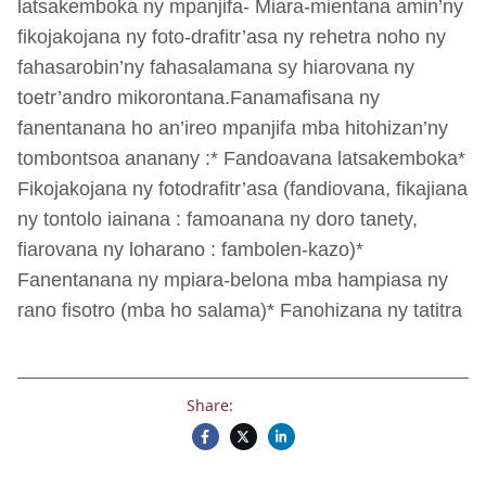
latsakemboka ny mpanjifa- Miara-mientana amin’ny
fikojakojana ny foto-drafitr’asa ny rehetra noho ny
fahasarobin’ny fahasalamana sy hiarovana ny
toetr’andro mikorontana.Fanamafisana ny
fanentanana ho an’ireo mpanjifa mba hitohizan’ny
tombontsoa ananany :* Fandoavana latsakemboka*
Fikojakojana ny fotodrafitr’asa (fandiovana, fikajiana
ny tontolo iainana : famoanana ny doro tanety,
fiarovana ny loharano : fambolen-kazo)*
Fanentanana ny mpiara-belona mba hampiasa ny
rano fisotro (mba ho salama)* Fanohizana ny tatitra
Share: