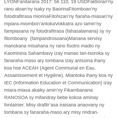
LYONFanitarana 2017: 56 110, 19 USDFaktioran’ny
rano aloan’ny isaky ny BaorinaFitomboan’ny
fotodrafitrasa miorinaFitohizan’ny fiaraha-miasan’ny
mpiara-miombon’antokaVokkatra azo tamin’ny
fampiasana ny fotodrafitrasa (fahasalamana) sy ny
fitomboany (fampandrosoana)Manana servisy
manokana misahana ny rano fisotro madio ny
Kaominina Sahambavy izay manao tan-tsoroka sy
fanaraha-maso ary tombana izay antsoina ihany
koa hoe ACEAH (Agent Communal en Eau,
Assainissement et Hygiène). Miantoka ihany koa ny
IEC (Information Education et Communication) izay
miara-miasa akaiky amin’ny Fikambanana
RANOSOA sy mifandray bebe kokoa aminay
fontainier. Misy drafitr’asa iraisana anaovany ny
tombana sy fanaraha-maso ary misy rindran-