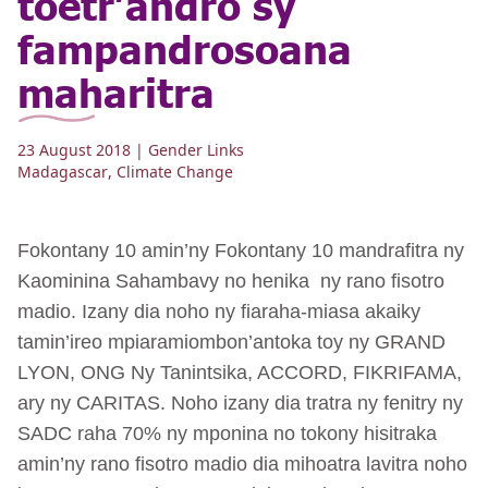
toetr’andro sy
fampandrosoana
maharitra
23 August 2018
| Gender Links
Madagascar
,
Climate Change
Fokontany 10 amin’ny Fokontany 10 mandrafitra ny
Kaominina Sahambavy no henika ny rano fisotro
madio. Izany dia noho ny fiaraha-miasa akaiky
tamin’ireo mpiaramiombon’antoka toy ny GRAND
LYON, ONG Ny Tanintsika, ACCORD, FIKRIFAMA,
ary ny CARITAS. Noho izany dia tratra ny fenitry ny
SADC raha 70% ny mponina no tokony hisitraka
amin’ny rano fisotro madio dia mihoatra lavitra noho