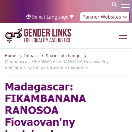
Skip to content
Op
Select Language
▼
Partner Websites
Op
Home
Impact
Stories of change
Madagascar: FIKAMBANANA RANOSOA Fiovaovan'ny
toetr’andro sy fampandrosoana maharitra
Madagascar:
FIKAMBANANA
RANOSOA
Fiovaovan'ny