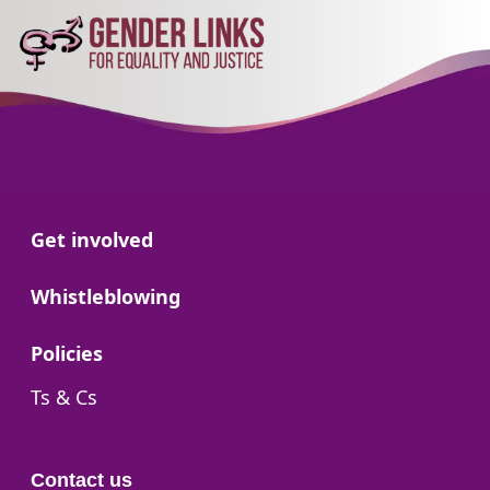
Go to:
Get involved
Go to:
Whistleblowing
Go to:
Policies
Go to:
Ts & Cs
Contact us