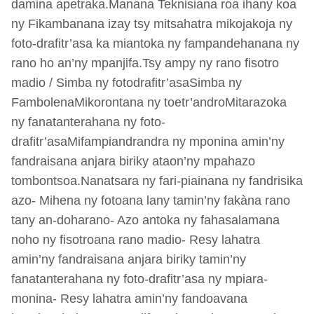
damina apetraka.Manana Teknisiana roa ihany koa
ny Fikambanana izay tsy mitsahatra mikojakoja ny
foto-drafitr’asa ka miantoka ny fampandehanana ny
rano ho an’ny mpanjifa.Tsy ampy ny rano fisotro
madio / Simba ny fotodrafitr’asaSimba ny
FambolenaMikorontana ny toetr’androMitarazoka
ny fanatanterahana ny foto-
drafitr’asaMifampiandrandra ny mponina amin’ny
fandraisana anjara biriky ataon’ny mpahazo
tombontsoa.Nanatsara ny fari-piainana ny fandrisika
azo- Mihena ny fotoana lany tamin’ny fakàna rano
tany an-doharano- Azo antoka ny fahasalamana
noho ny fisotroana rano madio- Resy lahatra
amin’ny fandraisana anjara biriky tamin’ny
fanatanterahana ny foto-drafitr’asa ny mpiara-
monina- Resy lahatra amin’ny fandoavana