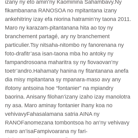
izany ny eto amin’ny Kaominina Sahambavy.Ny
fikambanana RANOSOA no mpitantana izany
ankehitriny izay efa niorina hatramin’ny taona 2011.
Maro ny karazam-pitantanana hita ao toy ny
branchement partagé, ary ny branchement
particulier.Tsy nitsaha-nitombo ny fanorenana ny
foto-drafitr’asa isan-taona mba ho antoky ny
fampandrosoana maharitra sy ny fiovaovan’ny
toetr’andro.Hahamaty hanina ny fitantanana anefa
dia misy mpitantana sy mpanara-maso avy any
ifotony antsoina hoe “fontanier” na mpiandry
baorina. Anisany filohan’izany izaho izay manolotra
ny asa. Maro aminay fontanier ihany koa no
vehivavyFahasalamana satria AINA ny
RANOFanomezana tombontsoa ho an’ny vehivavy
maro an’isaFampivoarana ny fari-