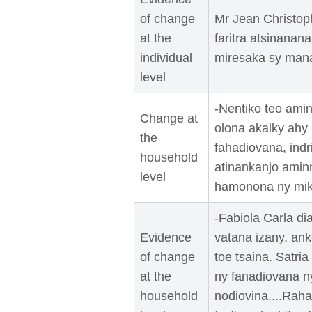
of change
Mr Jean Christo
at the
faritra atsinanana
individual
miresaka sy man
level
-Nentiko teo amin
Change at
olona akaiky ahy 
the
fahadiovana, ind
household
atinankanjo amin
level
hamonona ny mik
-Fabiola Carla di
Evidence
vatana izany. anke
of change
toe tsaina. Satri
at the
ny fanadiovana ny
household
nodiovina....Raha