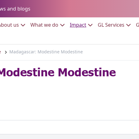
Go to:
ws and blogs
to:
Go to:
Go to:
Go to:
Go to:
About us
What we do
Impact
GL Services
G
e
Madagascar: Modestine Modestine
Modestine Modestine