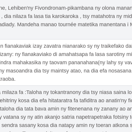
phe, Lehiben'ny Fivondronam-pikambana ny olona mana
 , dia nilaza fa lasa tia karokaroka , tsy matahotra ny mid
adiady. Mandeha manao tournée matetika manentana i 
n fianakaviak izay zavatra nianarako sy ny traikefako dai
izany: ny fianakaviako di amahatsapa fa lasa sarotiny mi
rindra mahakasika ny taovam pananahana(ny lahy sy va
ny masoandra dia tsy maintsy atao, na dia efa nosasan
raoba.
a milaza fa :Taloha ny tokantranony dia tsy niasa saina l
hitriny kosa dia efa hitataratra fa tafiditra ao anatin'ny 
a taloha dia tata bava amin ny fitenenana ny zanany ao a
 vatana sy ny atin akanjo satria napetrapetraka fotsiny te
 sendra sasany kosa dia natapy amin ny toeran atkona sa