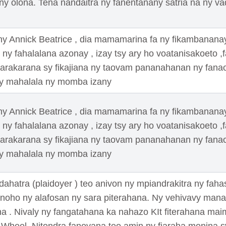
 'ny olona. Tena nandaitra ny fanentanany satria na ny va
Annick Beatrice , dia mamamarina fa ny fikambananay
k ny fahalalana azonay , izay tsy ary ho voatanisakoeto ,
karakarana sy fikajiana ny taovam pananahanan ny fana
sy mahalala ny momba izany
Annick Beatrice , dia mamamarina fa ny fikambananay
k ny fahalalana azonay , izay tsy ary ho voatanisakoeto ,
karakarana sy fikajiana ny taovam pananahanan ny fana
sy mahalala ny momba izany
ahatra (plaidoyer ) teo anivon ny mpiandrakitra ny fah
 noho ny alafosan ny sara piterahana. Ny vehivavy ma
ana . Nivaly ny fangatahana ka nahazo KIt fiterahana m