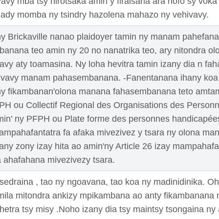
vavy mba tsy hirotsaka amin y firaisana ara nofo sy voka a
ady momba ny tsindry hazolena mahazo ny vehivavy.
y Brickaville nanao plaidoyer tamin ny manam pahefana 
nana teo amin ny 20 no nanatrika teo, ary nitondra o
y aty toamasina. Ny loha hevitra tamin izany dia n fa
hivavy manam pahasembanana. -Fanentanana ihany koa 
ny fikambanan'olona manana fahasembanana teto amtam
H ou Collectif Regional des Organisations des Person
amin' ny PFPH ou Plate forme des personnes handicapées
ampahafantatra fa afaka mivezivez y tsara ny olona 
anany zony izay hita ao amin'ny Article 26 izay mampahaf
a ahafahana mivezivezy tsara.
sedraina , tao ny ngoavana, tao koa ny madinidinika. 
mila mitondra ankizy mpikambana ao anty fikambanana 
hetra tsy misy .Noho izany dia tsy maintsy tsongaina ny a