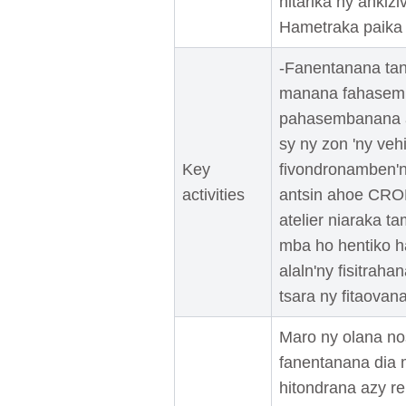
hitarika ny ankizi
Hametraka paika 
-Fanentanana tan
manana fahasemba
pahasembanana av
sy ny zon 'ny ve
Key
fivondronamben'
activities
antsin ahoe CROP
atelier niaraka t
mba ho hentiko h
alaln'ny fisitrah
tsara ny fitaovan
Maro ny olana no
fanentanana dia 
hitondrana azy re