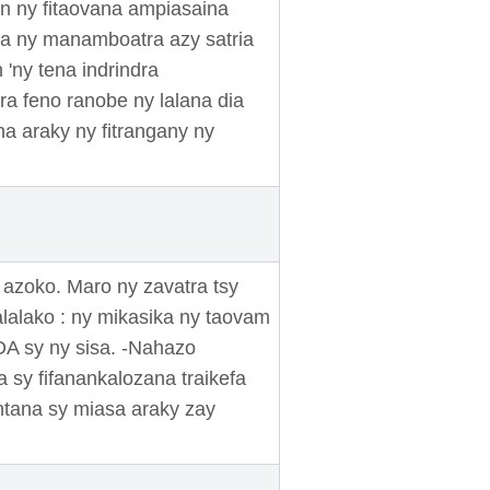
n ny fitaovana ampiasaina
ana ny manamboatra azy satria
 'ny tena indrindra
ra feno ranobe ny lalana dia
a araky ny fitrangany ny
 azoko. Maro ny zavatra tsy
alalako : ny mikasika ny taovam
DA sy ny sisa. -Nahazo
a sy fifanankalozana traikefa
ntana sy miasa araky zay