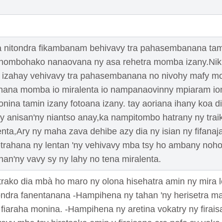
 nitondra fikambanam behivavy tra pahasembanana tam
nombohako nanaovana ny asa rehetra momba izany.Niki
la izahay vehivavy tra pahasembanana no nivohy mafy mom
fanana momba io miralenta io nampanaovinny mpiaram i
nina tamin izany fotoana izany. tay aoriana ihany koa di
ay anisan'ny niantso anay,ka nampitombo hatrany ny tra
nta,Ary ny maha zava dehibe azy dia ny isian ny fifana
etrahana ny lentan 'ny vehivavy mba tsy ho ambany noho
nan'ny vavy sy ny lahy no tena miralenta.
trako dia mbà ho maro ny olona hisehatra amin ny mira 
tondra fanentanana -Hampihena ny tahan 'ny herisetra m
fiaraha monina. -Hampihena ny aretina vokatry ny firai