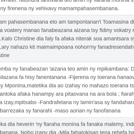
 Wheel. Nitondra fanovana teo amin ny fiaraha monina 
n ny firenena ny vehivavy mamampahasembanana.
am pahasembanana eto am tampontanan'i Toamasina d
ka voatery manao fanabeazana aizana tsy fidiny vokatry 
Kalo Christine dia faly fa afaka niterak soa amantsara sy
,ary nahazo kit maimaimpoana nohon'ny fanadresendah
tine
ba ny fanabeazan 'aizana teo amin ny mpikambana: Di
lazana fa hisy fanentanana -Fijerena ny toerana hana
 ny Mponina,matetika dia ao izahay no mahazo toerana t
ntoka afaka hanampy ara pitaovana na ara bola ; fiara
na izay,mpitsabo -Fandrafetana ny lamin'asa sy fandahar
ban'ezaka sy fanarahi -maso aorian ny fanofanana
ka dia heverin 'ny fiaraha monina fa fanaka malemy, ind
nana. Noho izany dia -Mila fahatokisan tena rehefa ha