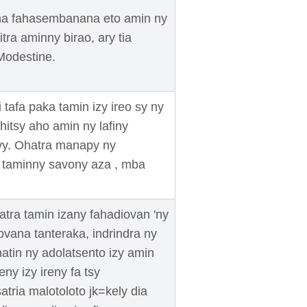
na fahasembanana eto amin ny
itra aminny birao, ary tia
Modestine.
 tafa paka tamin izy ireo sy ny
hitsy aho amin ny lafiny
vy. Ohatra manapy ny
a taminny savony aza , mba
oatra tamin izany fahadiovan 'ny
fiovana tanteraka, indrindra ny
natin ny adolatsento izy amin
ny izy ireny fa tsy
tria malotoloto jk=kely dia