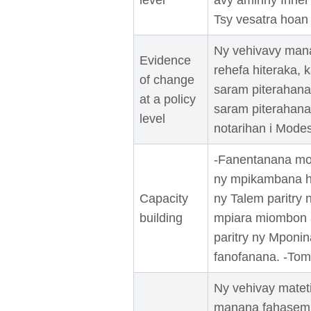
level
avy aminny Inner
Tsy vesatra hoa
Ny vehivavy man
Evidence
rehefa hiteraka, 
of change
saram piterahana.
at a policy
saram piterahana
level
notarihan i Modes
-Fanentanana mom
ny mpikambana hi
Capacity
ny Talem paritry
building
mpiara miombon a
paritry ny Mponi
fanofanana. -Tom
Ny vehivay mateti
manana fahasemba