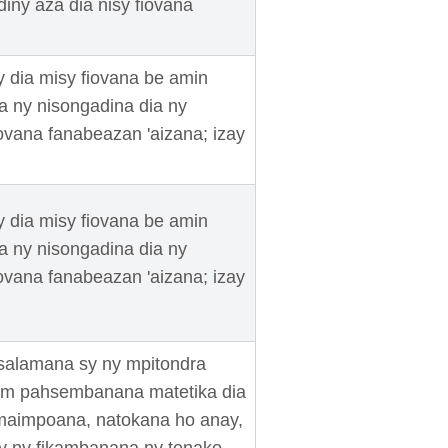
diny aza dia nisy fiovana
 dia misy fiovana be amin
fa ny nisongadina dia ny
ovana fanabeazan 'aizana; izay
 dia misy fiovana be amin
fa ny nisongadina dia ny
ovana fanabeazan 'aizana; izay
asalamana sy ny mpitondra
nam pahsembanana matetika dia
aimaimpoana, natokana ho anay,