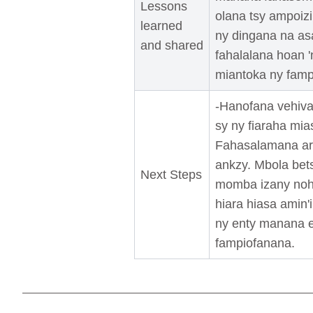
Lessons
olana tsy ampoiz
learned
ny dingana na as
and shared
fahalalana hoan 
miantoka ny famp
-Hanofana vehiva
sy ny fiaraha mia
Fahasalamana ara
ankzy. Mbola bet
Next Steps
momba izany noho
hiara hiasa amin
ny enty manana e
fampiofanana.