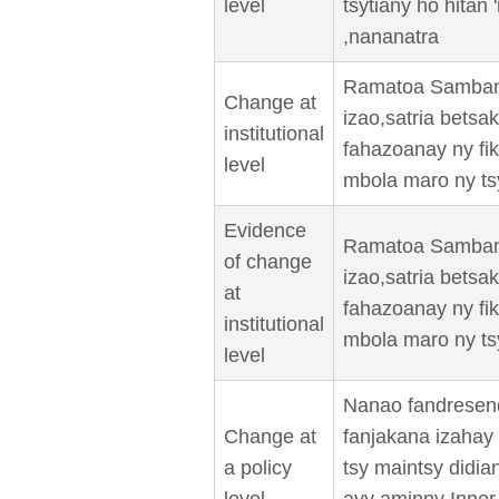
level
tsytiany ho hitan
,nananatra
Ramatoa Sambany 
Change at
izao,satria betsa
institutional
fahazoanay ny fi
level
mbola maro ny t
Evidence
Ramatoa Sambany 
of change
izao,satria betsa
at
fahazoanay ny fi
institutional
mbola maro ny t
level
Nanao fandresend
Change at
fanjakana izahay
a policy
tsy maintsy didi