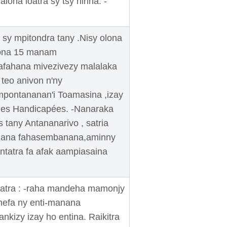
loha loatra sy tsy nirina. -
sy mpitondra tany .Nisy olona
lona 15 manam
hafahana mivezivezy malalaka
teo anivon n'ny
pontananan'i Toamasina ,izay
nes Handicapées. -Nanaraka
 tany Antananarivo , satria
manana fahasembanana,aminny
antatra fa afak aampiasaina
Ohatra : -raha mandeha mamonjy
nefa ny enti-manana
nkizy izay ho entina. Raikitra