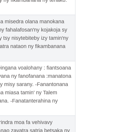
sy ny fikambanana ny tenako.
ia misedra olana manokana
ny fahalafosan'ny kojakoja sy
 tsy nisytebiteby izy tamin'ny
atra nataon ny fikambanana
ngana voalohany : fiantsoana
ovana ny fanofanana :manatona
sy misy sarany. -Fanantonana
ha miasa tamin' ny Talem
ana. -Fanatanterahina ny
rindra moa fa vehivavy
nao zavatra satria betsaka ny