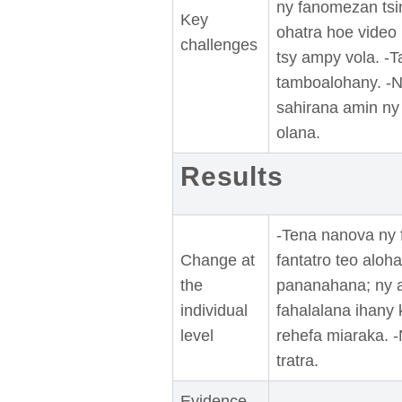
ny fanomezan tsi
Key
ohatra hoe video 
challenges
tsy ampy vola. -T
tamboalohany. -Ny
sahirana amin ny
olana.
Results
-Tena nanova ny f
Change at
fantatro teo aloh
the
pananahana; ny a
individual
fahalalana ihany 
level
rehefa miaraka. 
tratra.
Evidence