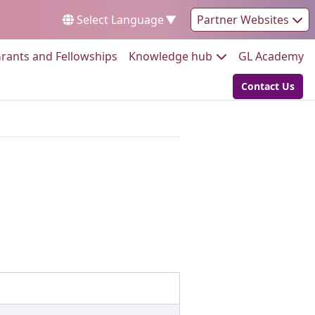
Select Language
▼
Partner Websites
Go to:
Go to:
Go
rants and Fellowships
Knowledge hub
GL Academy
Contact Us
Go to: