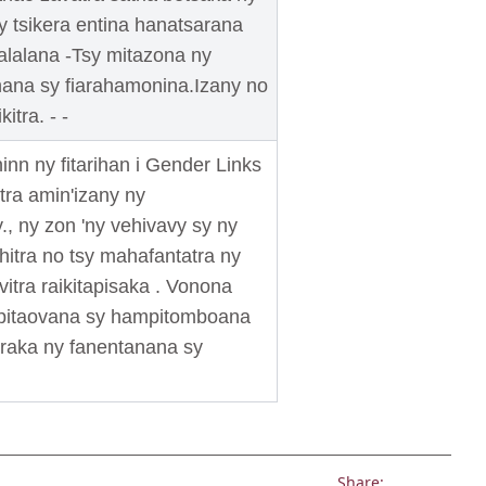
y tsikera entina hanatsarana
alalana -Tsy mitazona ny
nana sy fiarahamonina.Izany no
tra. - -
nn ny fitarihan i Gender Links
tra amin'izany ny
, ny zon 'ny vehivavy sy ny
itra no tsy mahafantatra ny
tra raikitapisaka . Vonona
ampitaovana sy hampitomboana
traka ny fanentanana sy
Share: