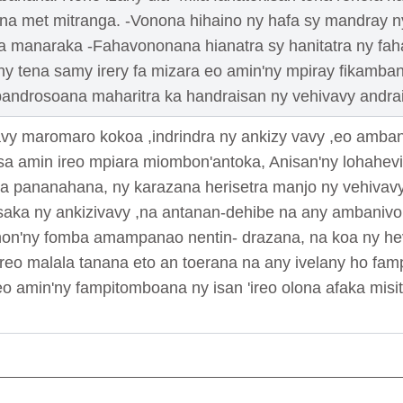
ina met mitranga. -Vonona hihaino ny hafa sy mandray n
a manaraka -Fahavononana hianatra sy hanitatra ny fah
'ny tena samy irery fa mizara eo amin'ny mpiray fikamba
androsoana maharitra ka handraisan ny vehivavy andraiki
vy maromaro kokoa ,indrindra ny ankizy vavy ,eo ambani
sa amin ireo mpiara miombon'antoka, Anisan'ny lohahevi
 pananahana, ny karazana herisetra manjo ny vehivavy.
saka ny ankizivavy ,na antanan-dehibe na any ambanivoh
n'ny fomba amampanao nentin- drazana, na koa ny hevi
'ireo malala tanana eto an toerana na any ivelany ho f
o amin'ny fampitomboana ny isan 'ireo olona afaka misi