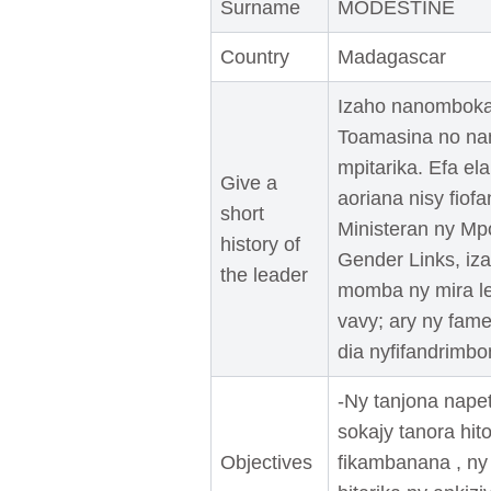
Surname
MODESTINE
Country
Madagascar
Izaho nanomboka
Toamasina no na
mpitarika. Efa e
Give a
aoriana nisy fio
short
Ministeran ny Mpo
history of
Gender Links, iz
the leader
momba ny mira le
vavy; ary ny fam
dia nyfifandrimbo
-Ny tanjona nape
sokajy tanora hi
Objectives
fikambanana , ny 