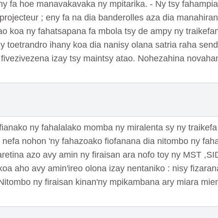
ny fa hoe manavakavaka ny mpitarika. - Ny tsy fahampia
projecteur ; eny fa na dia banderolles aza dia manahir
ao koa ny fahatsapana fa mbola tsy de ampy ny traikefan
 toetrandro ihany koa dia nanisy olana satria raha send
 fivezivezena izay tsy maintsy atao. Nohezahina novahan
ianako ny fahalalako momba ny miralenta sy ny traikefa
a nefa nohon 'ny fahazoako fiofanana dia nitombo ny fah
retina azo avy amin ny firaisan ara nofo toy ny MST ,SI
koa aho avy amin'ireo olona izay nentaniko : nisy fizaran
-Nitombo ny firaisan kinan'ny mpikambana ary miara mie