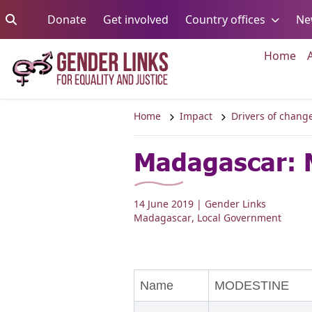
Skip to content
Go to:
Go to:
Go to:
Donate
Get involved
Country offices
Ne
Go 
Home
Home
Impact
Drivers of chang
Madagascar: 
14 June 2019
| Gender Links
Madagascar
,
Local Government
Name
MODESTINE