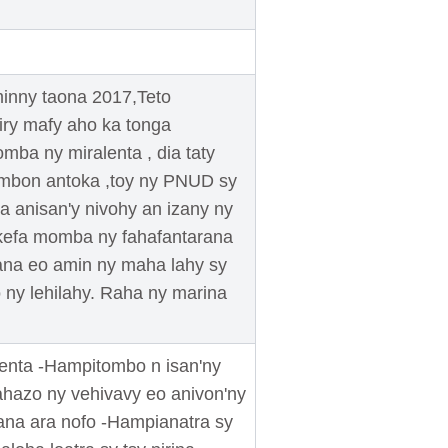
inny taona 2017,Teto
ry mafy aho ka tonga
ba ny miralenta , dia taty
ombon antoka ,toy ny PNUD sy
a anisan'y nivohy an izany ny
ikefa momba ny fahafantarana
jana eo amin ny maha lahy sy
 ny lehilahy. Raha ny marina
lenta -Hampitombo n isan'ny
ahazo ny vehivavy eo anivon'ny
sana ara nofo -Hampianatra sy