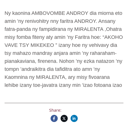
Ny kaonina AMBOVOMBE ANDROY dia miorna eto
amin ’ny renivohitry nny faritra ANDROY. Ansany
fatra-panda ny fampidirana ny MIRALENTA ,Ohatra
misy fomba fiteny aty amin ’ny Faritra hoe: “AKOHO
VAVE TSY MIKEKEO ” izany hoe ny vehivavy dia
tsy mahazo mandray anjara amin ’ny raharaham-
pianakaviana, firenena. Nohon ’ny ezka natazon ’ny
tompn ’andraikitra dia tafiditra ato amn ’ny
Kaomnina ny MIRALENTA, ary misy fivoarana
lehibe izany toe-javatra izany min ’izao fotoana izao
Share: