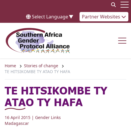
Skip to content
Op
Select Language
▼
Partner Websites
Op
Home
Stories of change
TE HITSIKOMBE TY ATAO TY HAFA
TE HITSIKOMBE TY
ATAO TY HAFA
16 April 2015
| Gender Links
Madagascar